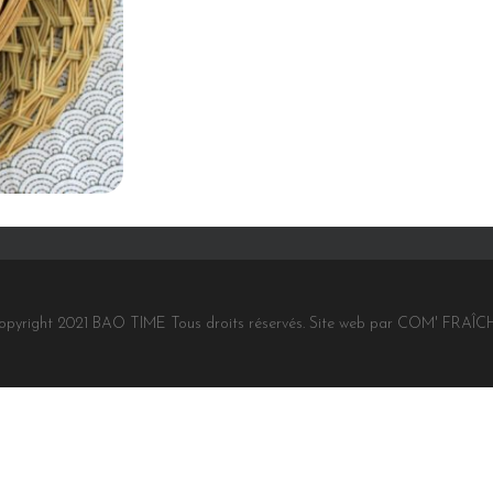
opyright 2021 BAO TIME Tous droits réservés. Site web par COM' FRAÎC