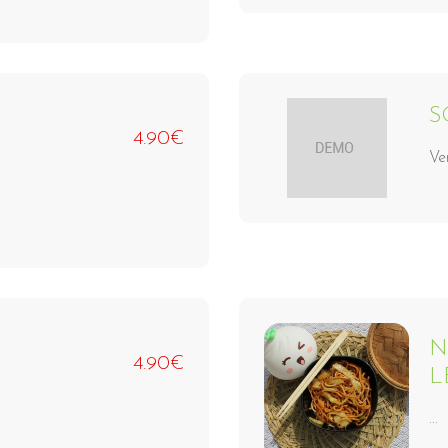
S
4.90€
Ve
N
4.90€
L
...