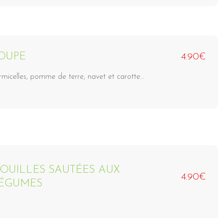
OUPE
4.90€
rmicelles, pomme de terre, navet et carotte...
OUILLES SAUTÉES AUX
4.90€
ÉGUMES