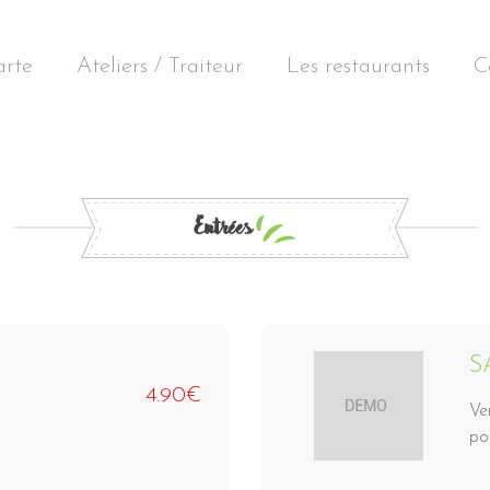
arte
Ateliers / Traiteur
Les restaurants
C
Entrées
S
4.90€
Ve
pou