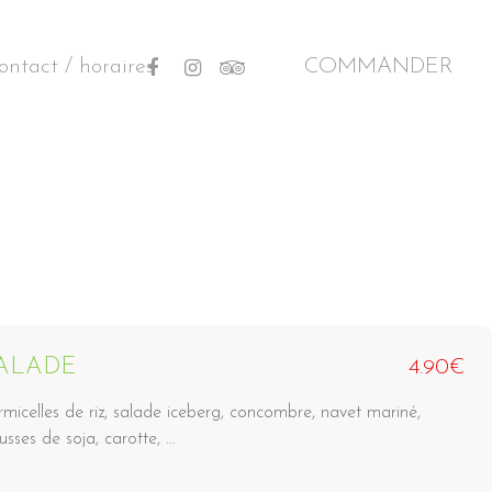
facebook
instagram
tripadvisor
ontact / horaires
COMMANDER
ALADE
4.90€
rmicelles de riz, salade iceberg, concombre, navet mariné,
sses de soja, carotte, ...