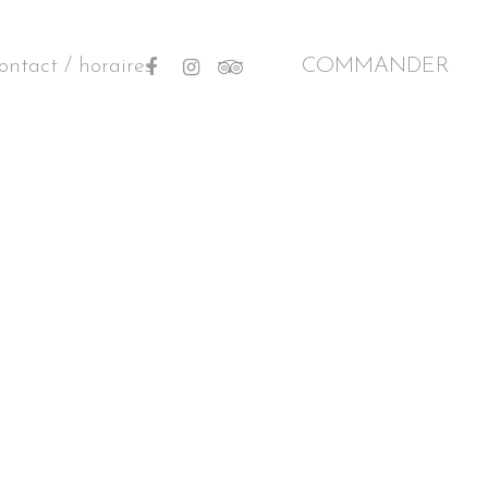
facebook
instagram
tripadvisor
ontact / horaires
COMMANDER