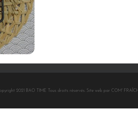
opyright 2021 BAO TIME Tous droits réservés. Site web par COM' FRAÎC